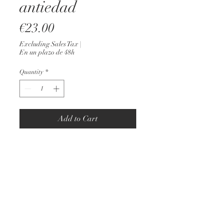
antiedad
Price
€23.00
Excluding Sales Tax
|
En un plazo de 48h
Quantity
*
Add to Cart
Ingredientes: agua, aceite de jojoba,
aceite de pepita de uva, olivem 1000,
colágeno, fermento filtrado de
leuconostoc y raiz de rábano, aceite de
rosa mosqueta, vitamina E, aceite
esencial de naranja, provitamina B5,